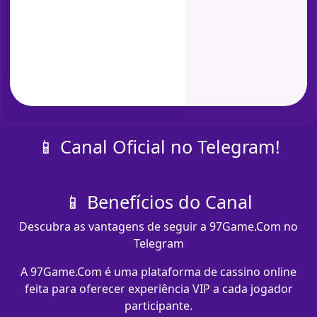
📱 Canal Oficial no Telegram!
📱 Benefícios do Canal
Descubra as vantagens de seguir a 97Game.Com no
Telegram
A 97Game.Com é uma plataforma de cassino online
feita para oferecer experiência VIP a cada jogador
participante.