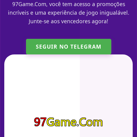
97Game.Com, você tem acesso a promoções
incríveis e uma experiência de jogo inigualável.
Junte-se aos vencedores agora!
SEGUIR NO TELEGRAM