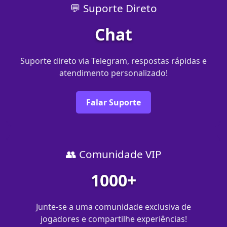
💬 Suporte Direto
Chat
Suporte direto via Telegram, respostas rápidas e
atendimento personalizado!
Falar Suporte
👥 Comunidade VIP
1000+
Junte-se a uma comunidade exclusiva de
jogadores e compartilhe experiências!