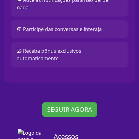
nada
💬 Participe das conversas e interaja
🎁 Receba bônus exclusivos
automaticamente
SEGUIR AGORA
Acessos