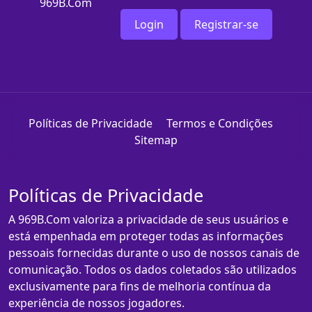
Login
Registrar-se
Políticas de Privacidade
Termos e Condições
Sitemap
Políticas de Privacidade
A 969B.Com valoriza a privacidade de seus usuários e
está empenhada em proteger todas as informações
pessoais fornecidas durante o uso de nossos canais de
comunicação. Todos os dados coletados são utilizados
exclusivamente para fins de melhoria contínua da
experiência de nossos jogadores.