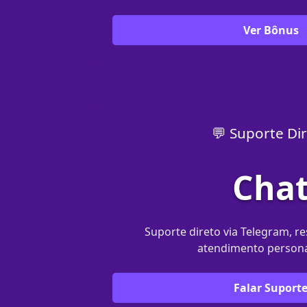
Ver Bônus
💬 Suporte Di
Cha
Suporte direto via Telegram, r
atendimento persona
Falar Suport