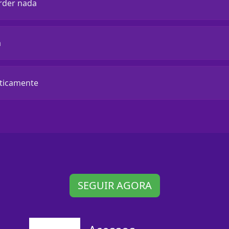
erder nada
a
aticamente
SEGUIR AGORA