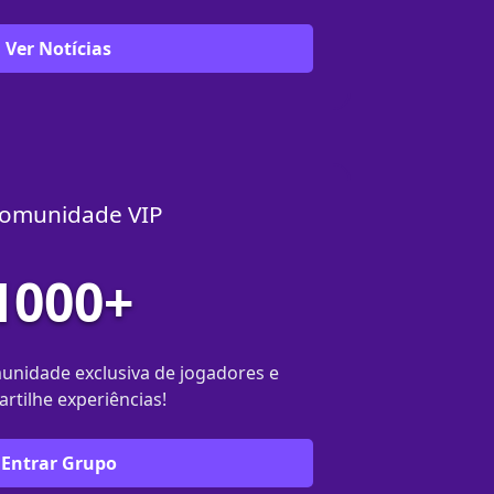
Ver Notícias
Comunidade VIP
1000+
unidade exclusiva de jogadores e
rtilhe experiências!
Entrar Grupo