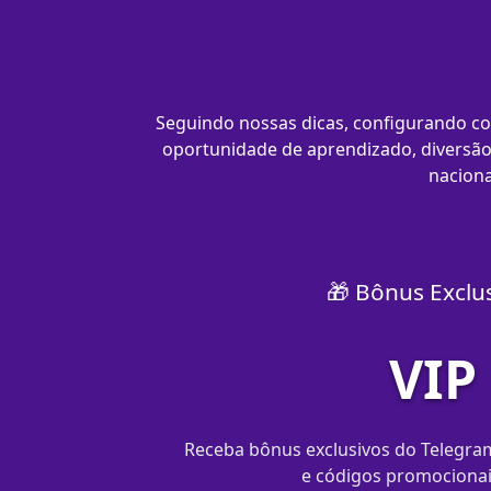
Seguindo nossas dicas, configurando co
oportunidade de aprendizado, diversão 
naciona
🎁 Bônus Exclu
VIP
Receba bônus exclusivos do Telegra
e códigos promocionai