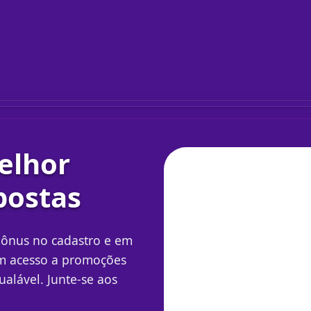
elhor
postas
bônus no cadastro e em
em acesso a promoções
ualável. Junte-se aos