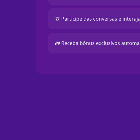
💬 Participe das conversas e interaj
🎁 Receba bônus exclusivos autom