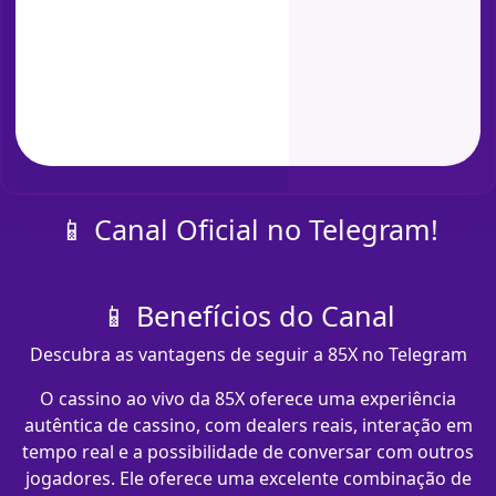
📱 Canal Oficial no Telegram!
📱 Benefícios do Canal
Descubra as vantagens de seguir a 85X no Telegram
O cassino ao vivo da 85X oferece uma experiência
autêntica de cassino, com dealers reais, interação em
tempo real e a possibilidade de conversar com outros
jogadores. Ele oferece uma excelente combinação de