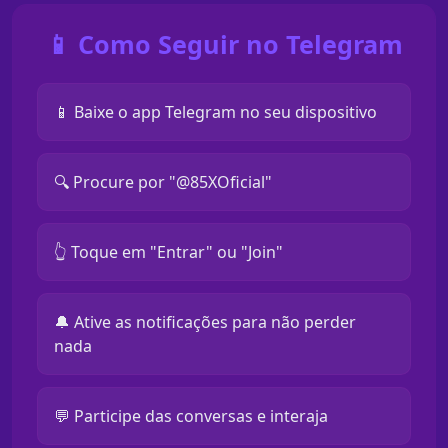
📱 Como Seguir no Telegram
📱 Baixe o app Telegram no seu dispositivo
🔍 Procure por "@85XOficial"
👆 Toque em "Entrar" ou "Join"
🔔 Ative as notificações para não perder
nada
💬 Participe das conversas e interaja