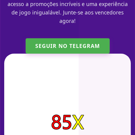
acesso a promoções incríveis e uma experiência
de jogo inigualável. Junte-se aos vencedores
agora!
SEGUIR NO TELEGRAM