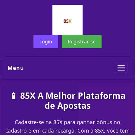
Login
Registrar-se
Menu
📱 85X A Melhor Plataforma
de Apostas
Cadastre-se na 85X para ganhar bônus no
cadastro e em cada recarga. Com a 85X, você tem