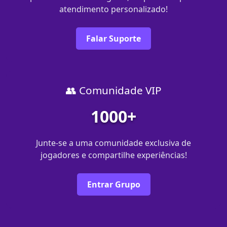
atendimento personalizado!
Falar Suporte
👥 Comunidade VIP
1000+
Junte-se a uma comunidade exclusiva de
jogadores e compartilhe experiências!
Entrar Grupo