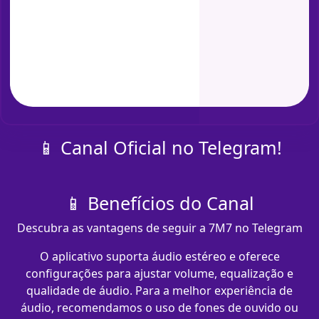
📱 Canal Oficial no Telegram!
📱 Benefícios do Canal
Descubra as vantagens de seguir a 7M7 no Telegram
O aplicativo suporta áudio estéreo e oferece
configurações para ajustar volume, equalização e
qualidade de áudio. Para a melhor experiência de
áudio, recomendamos o uso de fones de ouvido ou