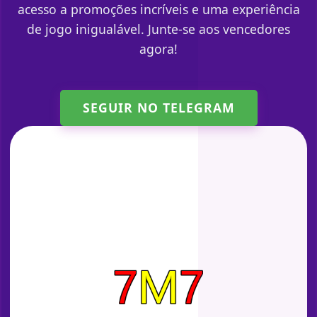
acesso a promoções incríveis e uma experiência
de jogo inigualável. Junte-se aos vencedores
agora!
SEGUIR NO TELEGRAM