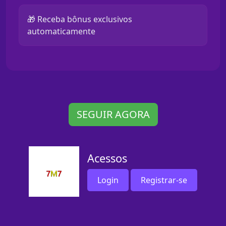
🎁 Receba bônus exclusivos
automaticamente
SEGUIR AGORA
Acessos
Login
Registrar-se