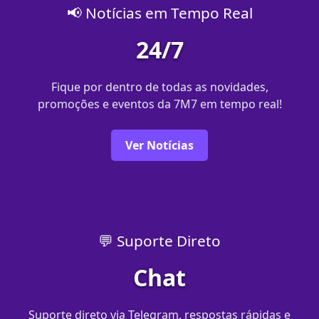
📢 Notícias em Tempo Real
24/7
Fique por dentro de todas as novidades,
promoções e eventos da 7M7 em tempo real!
Ver Notícias
💬 Suporte Direto
Chat
Suporte direto via Telegram, respostas rápidas e