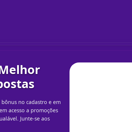
 Melhor
postas
 bônus no cadastro e em
tem acesso a promoções
ualável. Junte-se aos