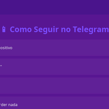
📱 Como Seguir no Telegram
ositivo
"
erder nada