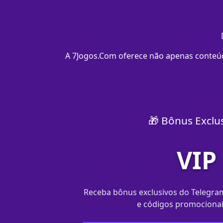
A 7Jogos.Com oferece não apenas conteú
🎁 Bônus Exclu
VIP
Receba bônus exclusivos do Telegra
e códigos promocionai