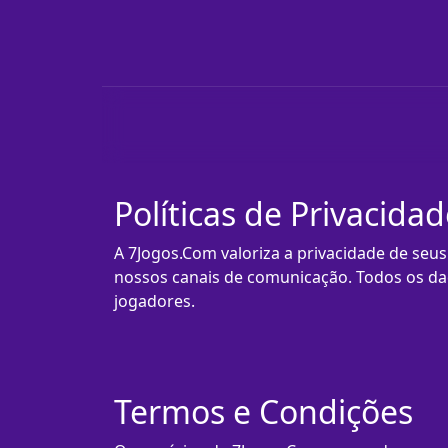
Políticas de Privacida
A 7Jogos.Com valoriza a privacidade de seu
nossos canais de comunicação. Todos os dad
jogadores.
Termos e Condições