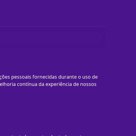
ções pessoais fornecidas durante o uso de
elhoria contínua da experiência de nossos