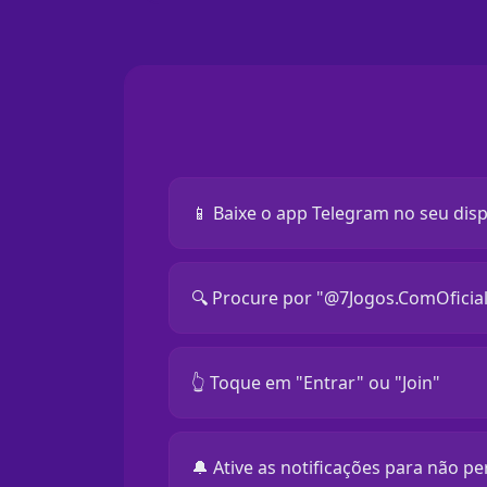
📱 Baixe o app Telegram no seu disp
🔍 Procure por "@7Jogos.ComOficial
👆 Toque em "Entrar" ou "Join"
🔔 Ative as notificações para não p