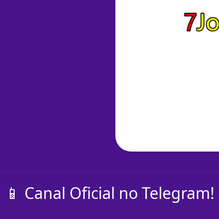
📱 Canal Oficial no Telegram!