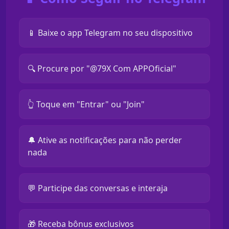
📱 Baixe o app Telegram no seu dispositivo
🔍 Procure por "@79X Com APPOficial"
👆 Toque em "Entrar" ou "Join"
🔔 Ative as notificações para não perder
nada
💬 Participe das conversas e interaja
🎁 Receba bônus exclusivos