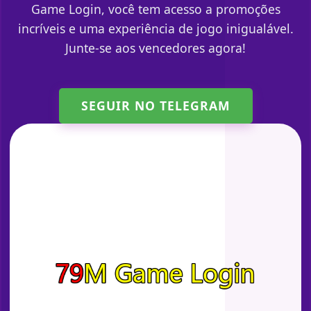
Game Login, você tem acesso a promoções
incríveis e uma experiência de jogo inigualável.
Junte-se aos vencedores agora!
SEGUIR NO TELEGRAM