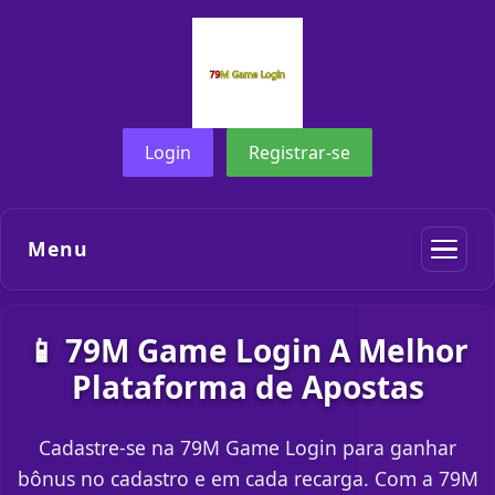
Login
Registrar-se
Menu
📱 79M Game Login A Melhor
Plataforma de Apostas
Cadastre-se na 79M Game Login para ganhar
bônus no cadastro e em cada recarga. Com a 79M