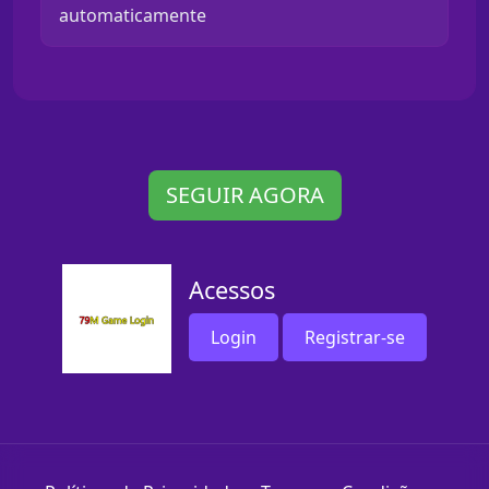
automaticamente
SEGUIR AGORA
Acessos
Login
Registrar-se