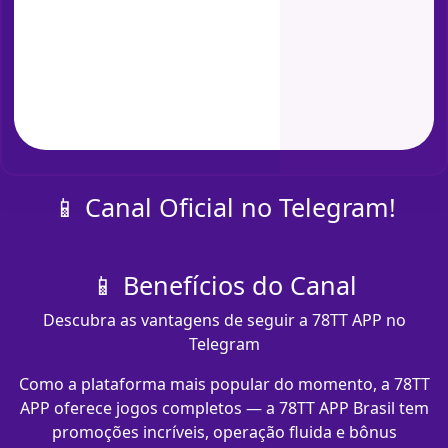
📱 Canal Oficial no Telegram!
📱 Benefícios do Canal
Descubra as vantagens de seguir a 78TT APP no
Telegram
Como a plataforma mais popular do momento, a 78TT
APP oferece jogos completos — a 78TT APP Brasil tem
promoções incríveis, operação fluida e bônus