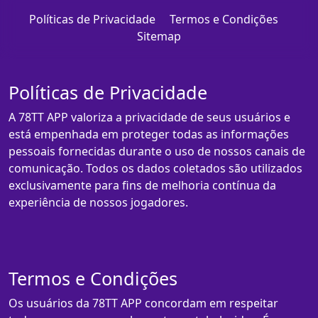
Políticas de Privacidade
Termos e Condições
Sitemap
Políticas de Privacidade
A 78TT APP valoriza a privacidade de seus usuários e
está empenhada em proteger todas as informações
pessoais fornecidas durante o uso de nossos canais de
comunicação. Todos os dados coletados são utilizados
exclusivamente para fins de melhoria contínua da
experiência de nossos jogadores.
Termos e Condições
Os usuários da 78TT APP concordam em respeitar