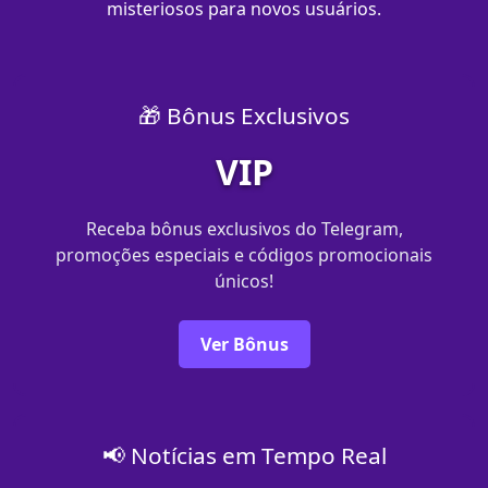
misteriosos para novos usuários.
🎁 Bônus Exclusivos
VIP
Receba bônus exclusivos do Telegram,
promoções especiais e códigos promocionais
únicos!
Ver Bônus
📢 Notícias em Tempo Real