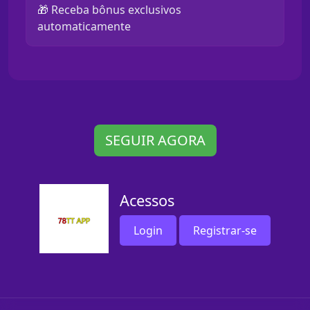
🎁 Receba bônus exclusivos
automaticamente
SEGUIR AGORA
Acessos
Login
Registrar-se