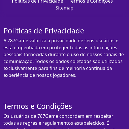
Políticas de Privacidade
Termos e Condições
Sitemap
Políticas de Privacidade
A 787Game valoriza a privacidade de seus usuários e
está empenhada em proteger todas as informações
pessoais fornecidas durante o uso de nossos canais de
comunicação. Todos os dados coletados são utilizados
exclusivamente para fins de melhoria contínua da
experiência de nossos jogadores.
Termos e Condições
Os usuários da 787Game concordam em respeitar
todas as regras e regulamentos estabelecidos. É