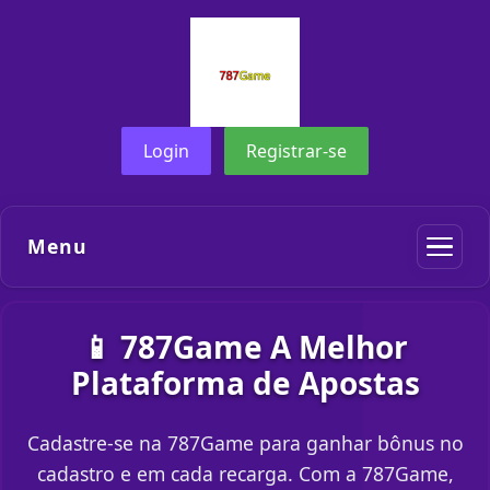
Login
Registrar-se
Menu
📱 787Game A Melhor
Plataforma de Apostas
Cadastre-se na 787Game para ganhar bônus no
cadastro e em cada recarga. Com a 787Game,