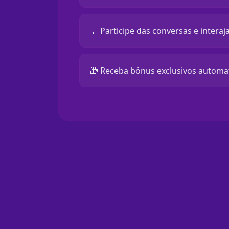
💬 Participe das conversas e interaj
🎁 Receba bônus exclusivos autom