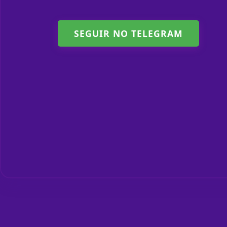
SEGUIR NO TELEGRAM