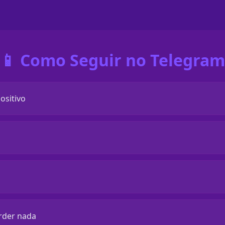
📱 Como Seguir no Telegram
ositivo
erder nada