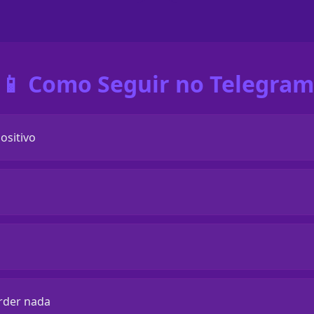
📱 Como Seguir no Telegram
ositivo
erder nada