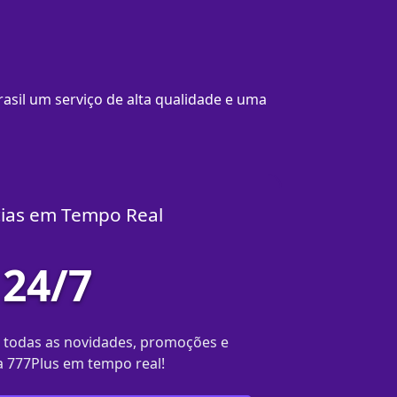
sil um serviço de alta qualidade e uma
cias em Tempo Real
24/7
e todas as novidades, promoções e
a 777Plus em tempo real!