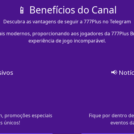
📱 Benefícios do Canal
Descubra as vantagens de seguir a 777Plus no Telegram
ais modernos, proporcionando aos jogadores da 777Plus Bra
experiência de jogo incomparável.
sivos
📢 Notí
m, promoções especiais
Fique por dentro d
s únicos!
eventos d