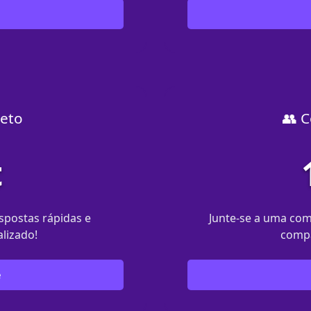
reto
👥 
t
espostas rápidas e
Junte-se a uma com
lizado!
compa
e