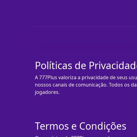
Políticas de Privacida
A 777Plus valoriza a privacidade de seus u
nossos canais de comunicação. Todos os dad
jogadores.
Termos e Condições