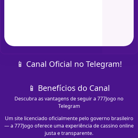
📱 Canal Oficial no Telegram!
📱 Benefícios do Canal
Descubra as vantagens de seguir a 777Jogo no
Telegram
Um site licenciado oficialmente pelo governo brasileiro
— a 777Jogo oferece uma experiência de cassino online
justa e transparente.