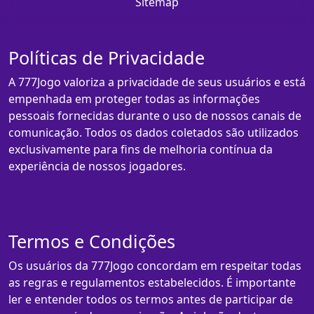
Sitemap
Políticas de Privacidade
A 777Jogo valoriza a privacidade de seus usuários e está
empenhada em proteger todas as informações
pessoais fornecidas durante o uso de nossos canais de
comunicação. Todos os dados coletados são utilizados
exclusivamente para fins de melhoria contínua da
experiência de nossos jogadores.
Termos e Condições
Os usuários da 777Jogo concordam em respeitar todas
as regras e regulamentos estabelecidos. É importante
ler e entender todos os termos antes de participar de