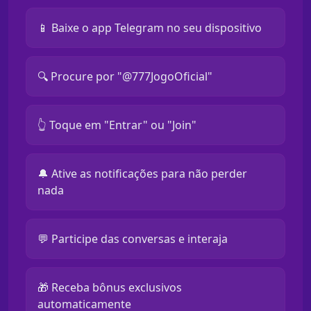
📱 Baixe o app Telegram no seu dispositivo
🔍 Procure por "@777JogoOficial"
👆 Toque em "Entrar" ou "Join"
🔔 Ative as notificações para não perder
nada
💬 Participe das conversas e interaja
🎁 Receba bônus exclusivos
automaticamente