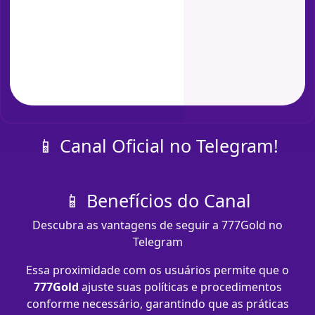
📱 Canal Oficial no Telegram!
📱 Benefícios do Canal
Descubra as vantagens de seguir a 777Gold no
Telegram
Essa proximidade com os usuários permite que o
777Gold
ajuste suas políticas e procedimentos
conforme necessário, garantindo que as práticas