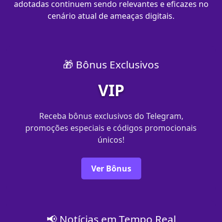
adotadas continuem sendo relevantes e eficazes no
cenário atual de ameaças digitais.
🎁 Bônus Exclusivos
VIP
Receba bônus exclusivos do Telegram,
promoções especiais e códigos promocionais
únicos!
Ver Bônus
📢 Notícias em Tempo Real