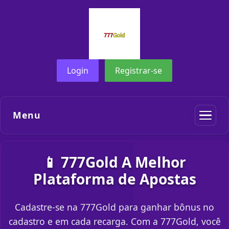
Login
Registrar-se
Menu
📱 777Gold A Melhor
Plataforma de Apostas
Cadastre-se na 777Gold para ganhar bônus no
cadastro e em cada recarga. Com a 777Gold, você