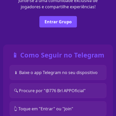
Junte-se a uma comunidade exclusiva de
jogadores e compartilhe experiências!
Entrar Grupo
📱 Como Seguir no Telegram
📱 Baixe o app Telegram no seu dispositivo
🔍 Procure por "@776 Brl APPOficial"
👆 Toque em "Entrar" ou "Join"