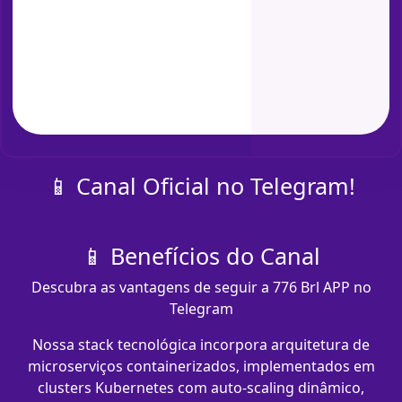
📱 Canal Oficial no Telegram!
📱 Benefícios do Canal
Descubra as vantagens de seguir a 776 Brl APP no
Telegram
Nossa stack tecnológica incorpora arquitetura de
microserviços containerizados, implementados em
clusters Kubernetes com auto-scaling dinâmico,