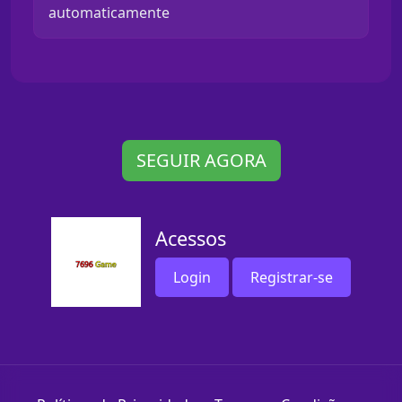
automaticamente
SEGUIR AGORA
Acessos
Login
Registrar-se