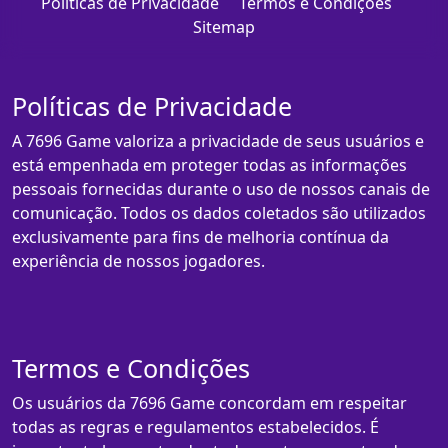
Políticas de Privacidade
Termos e Condições
Sitemap
Políticas de Privacidade
A 7696 Game valoriza a privacidade de seus usuários e
está empenhada em proteger todas as informações
pessoais fornecidas durante o uso de nossos canais de
comunicação. Todos os dados coletados são utilizados
exclusivamente para fins de melhoria contínua da
experiência de nossos jogadores.
Termos e Condições
Os usuários da 7696 Game concordam em respeitar
todas as regras e regulamentos estabelecidos. É