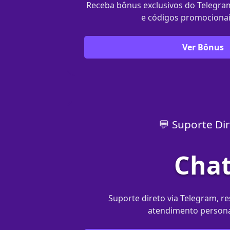
Receba bônus exclusivos do Telegra
e códigos promocionai
Ver Bônus
💬 Suporte Di
Cha
Suporte direto via Telegram, r
atendimento persona