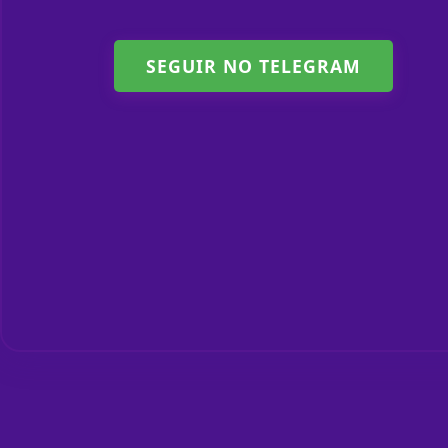
SEGUIR NO TELEGRAM