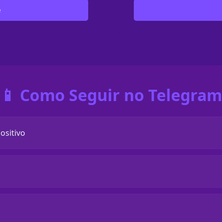
e
📱 Como Seguir no Telegram
ositivo