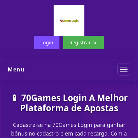
Login
Registrar-se
Menu
📱 70Games Login A Melhor
Plataforma de Apostas
Cadastre-se na 70Games Login para ganhar
bônus no cadastro e em cada recarga. Com a