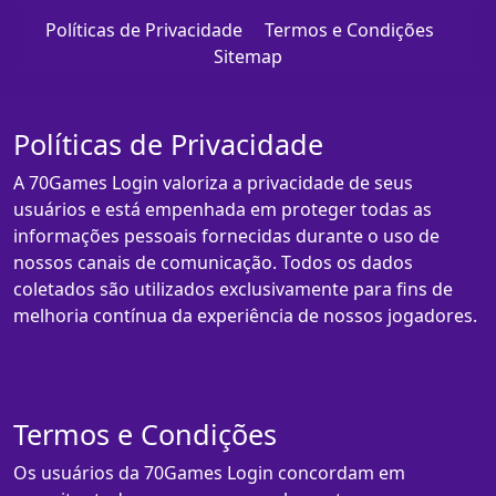
Políticas de Privacidade
Termos e Condições
Sitemap
Políticas de Privacidade
A 70Games Login valoriza a privacidade de seus
usuários e está empenhada em proteger todas as
informações pessoais fornecidas durante o uso de
nossos canais de comunicação. Todos os dados
coletados são utilizados exclusivamente para fins de
melhoria contínua da experiência de nossos jogadores.
Termos e Condições
Os usuários da 70Games Login concordam em