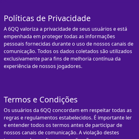
Políticas de Privacidade
A 6QQ valoriza a privacidade de seus usuários e está
empenhada em proteger todas as informações
pessoais fornecidas durante o uso de nossos canais de
comunicação. Todos os dados coletados são utilizados
exclusivamente para fins de melhoria contínua da
experiência de nossos jogadores.
Termos e Condições
Os usuários da 6QQ concordam em respeitar todas as
regras e regulamentos estabelecidos. É importante ler
e entender todos os termos antes de participar de
nossos canais de comunicação. A violação destes