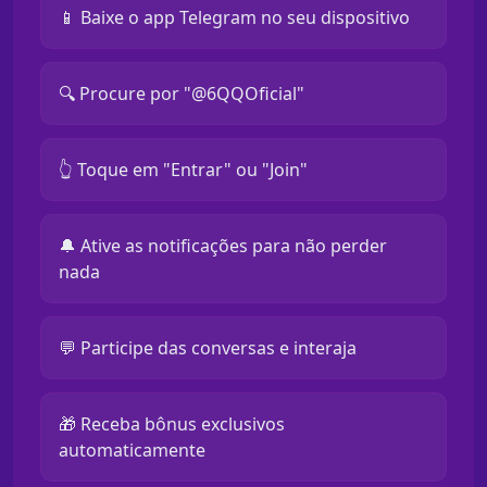
📱 Baixe o app Telegram no seu dispositivo
🔍 Procure por "@6QQOficial"
👆 Toque em "Entrar" ou "Join"
🔔 Ative as notificações para não perder
nada
💬 Participe das conversas e interaja
🎁 Receba bônus exclusivos
automaticamente