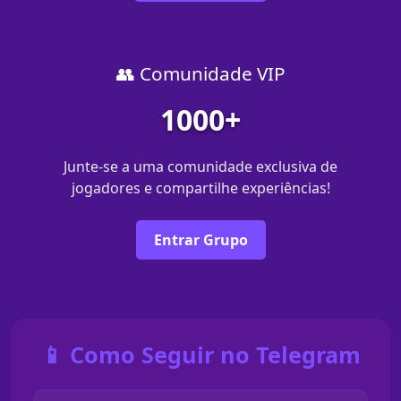
👥 Comunidade VIP
1000+
Junte-se a uma comunidade exclusiva de
jogadores e compartilhe experiências!
Entrar Grupo
📱 Como Seguir no Telegram