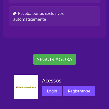
🎁 Receba bônus exclusivos
automaticamente
SEGUIR AGORA
Acessos
Login
Registrar-se