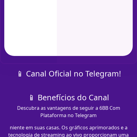
📱 Canal Oficial no Telegram!
📱 Benefícios do Canal
Descubra as vantagens de seguir a 6BB Com
Plataforma no Telegram
niente em suas casas. Os gráficos aprimorados e a
tecnologia de streaming ao vivo proporcionam uma