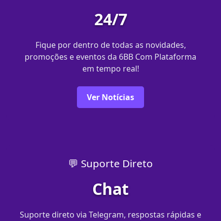
24/7
Fique por dentro de todas as novidades,
promoções e eventos da 6BB Com Plataforma
em tempo real!
Ver Notícias
💬 Suporte Direto
Chat
Suporte direto via Telegram, respostas rápidas e