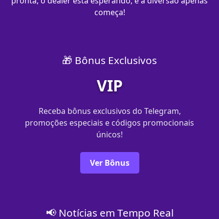
pronta, o dealer está esperando, e a diversão apenas
começa!
🎁 Bônus Exclusivos
VIP
Receba bônus exclusivos do Telegram,
promoções especiais e códigos promocionais
únicos!
Ver Bônus
📢 Notícias em Tempo Real