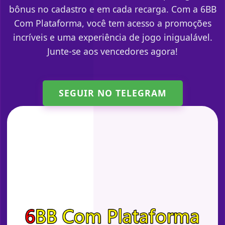
bônus no cadastro e em cada recarga. Com a 6BB
Com Plataforma, você tem acesso a promoções
incríveis e uma experiência de jogo inigualável.
Junte-se aos vencedores agora!
SEGUIR NO TELEGRAM