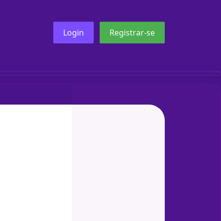
Login
Registrar-se