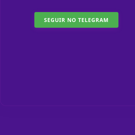
SEGUIR NO TELEGRAM