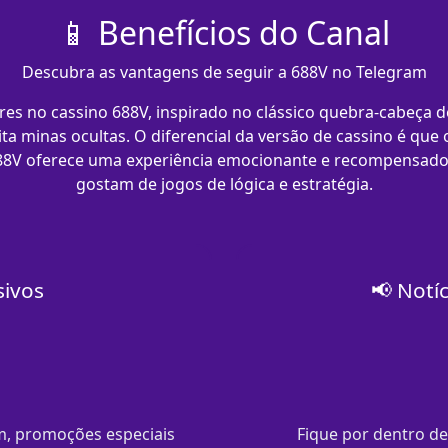
📱 Benefícios do Canal
Descubra as vantagens de seguir a 688V no Telegram
es no cassino 688V, inspirado no clássico quebra-cabeça de
a minas ocultas. O diferencial da versão de cassino é qu
88V oferece uma experiência emocionante e recompensadora
gostam de jogos de lógica e estratégia.
sivos
📢 Notí
m, promoções especiais
Fique por dentro d