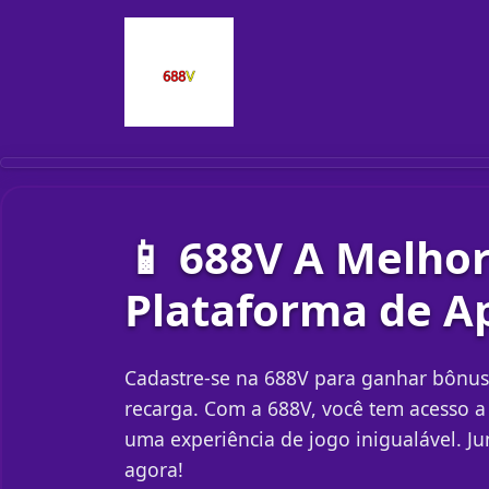
📱 688V A Melho
Plataforma de A
Cadastre-se na 688V para ganhar bônus
recarga. Com a 688V, você tem acesso a
uma experiência de jogo inigualável. J
agora!