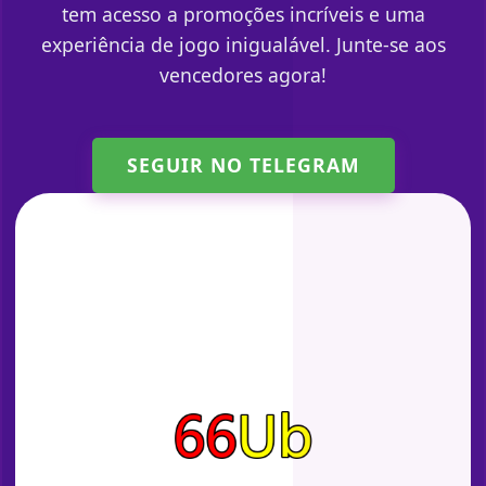
tem acesso a promoções incríveis e uma
experiência de jogo inigualável. Junte-se aos
vencedores agora!
SEGUIR NO TELEGRAM