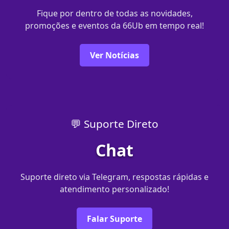
Fique por dentro de todas as novidades,
promoções e eventos da 66Ub em tempo real!
Ver Notícias
💬 Suporte Direto
Chat
Suporte direto via Telegram, respostas rápidas e
atendimento personalizado!
Falar Suporte