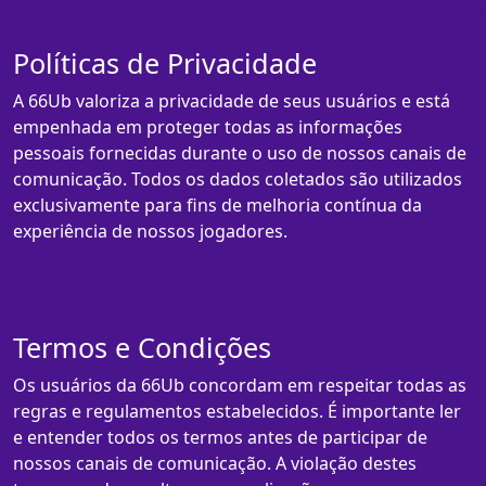
Políticas de Privacidade
A 66Ub valoriza a privacidade de seus usuários e está
empenhada em proteger todas as informações
pessoais fornecidas durante o uso de nossos canais de
comunicação. Todos os dados coletados são utilizados
exclusivamente para fins de melhoria contínua da
experiência de nossos jogadores.
Termos e Condições
Os usuários da 66Ub concordam em respeitar todas as
regras e regulamentos estabelecidos. É importante ler
e entender todos os termos antes de participar de
nossos canais de comunicação. A violação destes