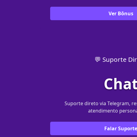
Ver Bônus
💬 Suporte Di
Cha
Suporte direto via Telegram, r
atendimento persona
Falar Suport