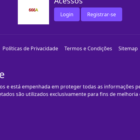
Acessos
Login
Registrar-se
Políticas de Privacidade
Termos e Condições
Sitemap
de
rios e está empenhada em proteger todas as informações p
tados são utilizados exclusivamente para fins de melhoria