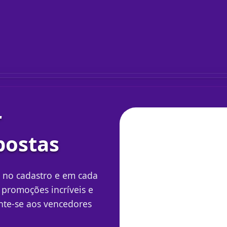
r
postas
 no cadastro e em cada
 promoções incríveis e
unte-se aos vencedores