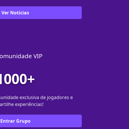
Ver Notícias
Comunidade VIP
1000+
unidade exclusiva de jogadores e
rtilhe experiências!
Entrar Grupo