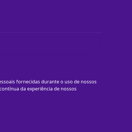
essoais fornecidas durante o uso de nossos
 contínua da experiência de nossos