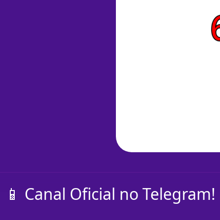
📱 Canal Oficial no Telegram!