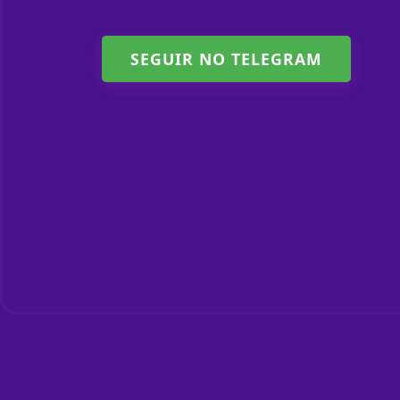
SEGUIR NO TELEGRAM