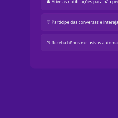
🔔 Ative as notificações para não p
💬 Participe das conversas e interaj
🎁 Receba bônus exclusivos autom