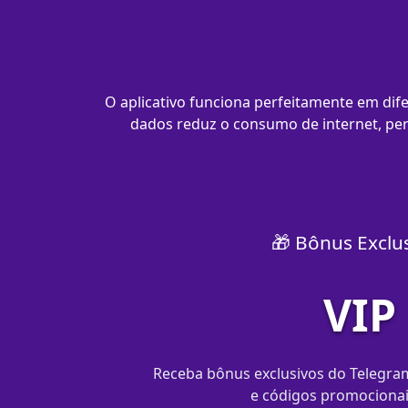
O aplicativo funciona perfeitamente em dif
dados reduz o consumo de internet, pe
🎁 Bônus Exclu
VIP
Receba bônus exclusivos do Telegra
e códigos promocionai