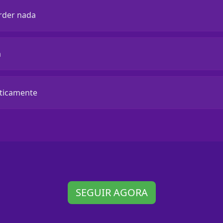
erder nada
a
aticamente
SEGUIR AGORA