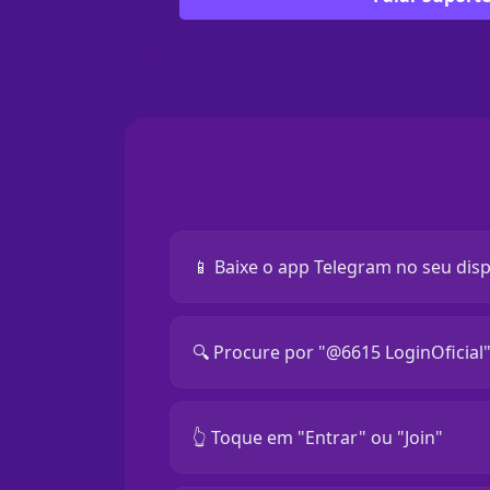
📱 Baixe o app Telegram no seu disp
🔍 Procure por "@6615 LoginOficial
👆 Toque em "Entrar" ou "Join"