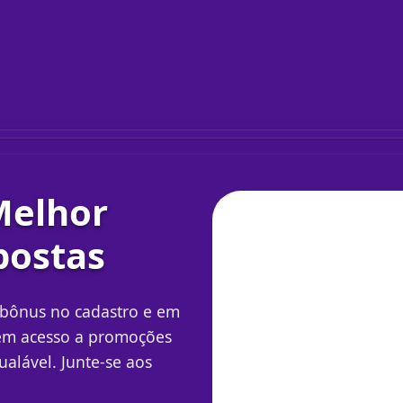
Melhor
postas
 bônus no cadastro e em
tem acesso a promoções
ualável. Junte-se aos