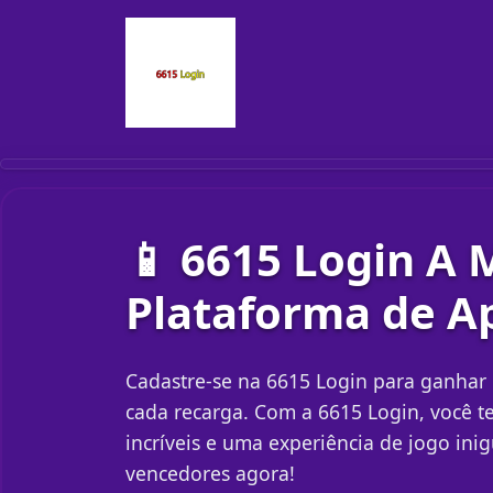
📱 6615 Login A 
Plataforma de A
Cadastre-se na 6615 Login para ganhar
cada recarga. Com a 6615 Login, você 
incríveis e uma experiência de jogo inig
vencedores agora!