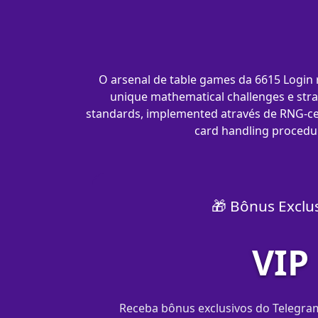
O arsenal de table games da 6615 Login r
unique mathematical challenges e str
standards, implemented através de RNG-cer
card handling procedur
🎁 Bônus Exclu
VIP
Receba bônus exclusivos do Telegra