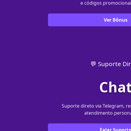
e códigos promocionai
Ver Bônus
💬 Suporte Di
Cha
Suporte direto via Telegram, r
atendimento persona
Falar Suport