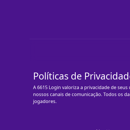
Políticas de Privacida
A 6615 Login valoriza a privacidade de seu
nossos canais de comunicação. Todos os dad
jogadores.