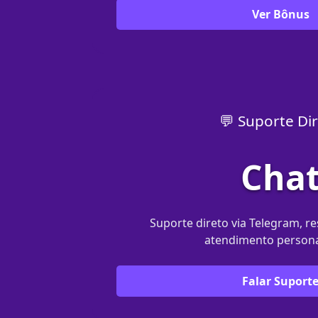
Ver Bônus
💬 Suporte Di
Cha
Suporte direto via Telegram, r
atendimento persona
Falar Suport