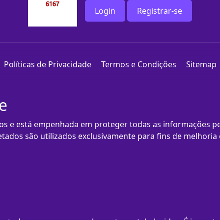
Login
Registrar-se
Políticas de Privacidade
Termos e Condições
Sitemap
de
rios e está empenhada em proteger todas as informações p
tados são utilizados exclusivamente para fins de melhoria