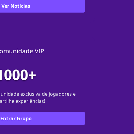
Ver Notícias
Comunidade VIP
1000+
unidade exclusiva de jogadores e
rtilhe experiências!
Entrar Grupo