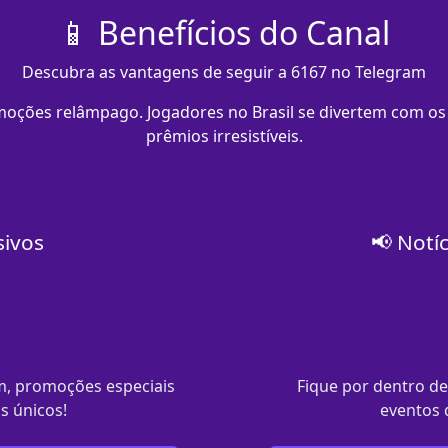
📱 Benefícios do Canal
Descubra as vantagens de seguir a 6167 no Telegram
oções relâmpago. Jogadores no Brasil se divertem com os
prêmios irresistíveis.
sivos
📢 Notí
m, promoções especiais
Fique por dentro d
s únicos!
eventos 