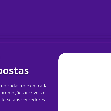
postas
 no cadastro e em cada
 promoções incríveis e
unte-se aos vencedores