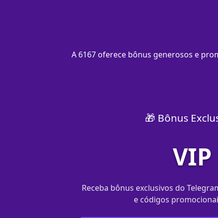
A 6167 oferece bônus generosos e prom
🎁 Bônus Exclu
VIP
Receba bônus exclusivos do Telegra
e códigos promocionai