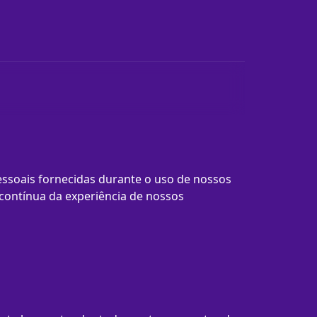
essoais fornecidas durante o uso de nossos
 contínua da experiência de nossos