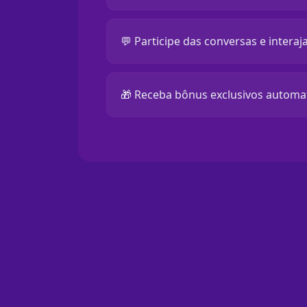
💬 Participe das conversas e interaj
🎁 Receba bônus exclusivos autom