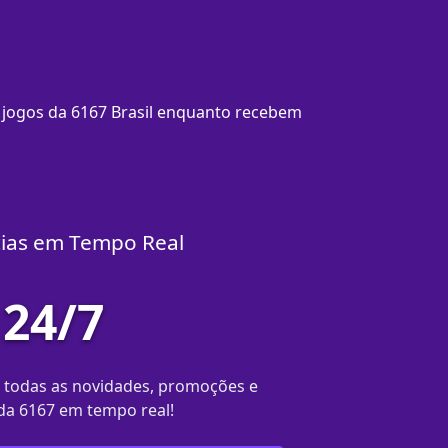
 jogos da 6167 Brasil enquanto recebem
cias em Tempo Real
24/7
e todas as novidades, promoções e
da 6167 em tempo real!