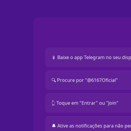
📱 Baixe o app Telegram no seu disp
🔍 Procure por "@6167Oficial"
👆 Toque em "Entrar" ou "Join"
🔔 Ative as notificações para não p