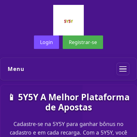
Login
Registrar-se
Menu
📱 5Y5Y A Melhor Plataforma
de Apostas
Cadastre-se na 5Y5Y para ganhar bônus no
cadastro e em cada recarga. Com a 5Y5Y, você