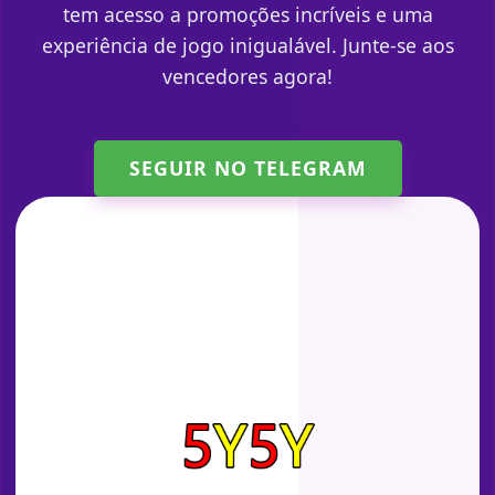
tem acesso a promoções incríveis e uma
experiência de jogo inigualável. Junte-se aos
vencedores agora!
SEGUIR NO TELEGRAM