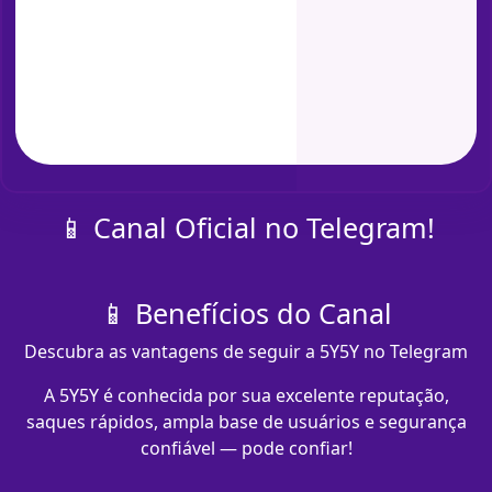
📱 Canal Oficial no Telegram!
📱 Benefícios do Canal
Descubra as vantagens de seguir a 5Y5Y no Telegram
A 5Y5Y é conhecida por sua excelente reputação,
saques rápidos, ampla base de usuários e segurança
confiável — pode confiar!