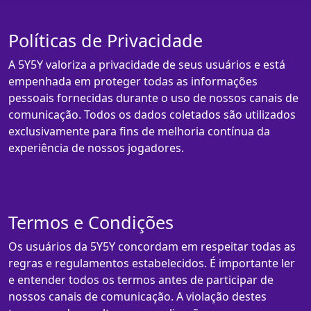
Políticas de Privacidade
A 5Y5Y valoriza a privacidade de seus usuários e está
empenhada em proteger todas as informações
pessoais fornecidas durante o uso de nossos canais de
comunicação. Todos os dados coletados são utilizados
exclusivamente para fins de melhoria contínua da
experiência de nossos jogadores.
Termos e Condições
Os usuários da 5Y5Y concordam em respeitar todas as
regras e regulamentos estabelecidos. É importante ler
e entender todos os termos antes de participar de
nossos canais de comunicação. A violação destes