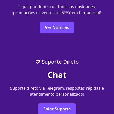
Fique por dentro de todas as novidades,
promoções e eventos da 5Y5Y em tempo real!
Ver Notícias
💬 Suporte Direto
Chat
Suporte direto via Telegram, respostas rápidas e
atendimento personalizado!
Falar Suporte