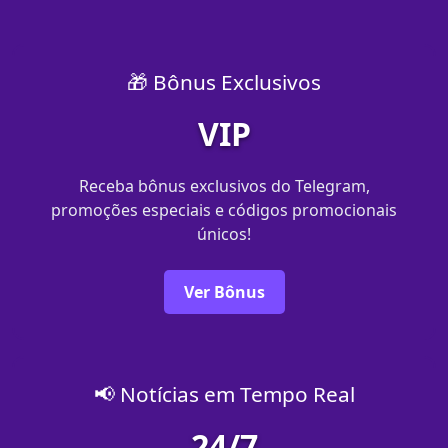
🎁 Bônus Exclusivos
VIP
Receba bônus exclusivos do Telegram,
promoções especiais e códigos promocionais
únicos!
Ver Bônus
📢 Notícias em Tempo Real
24/7