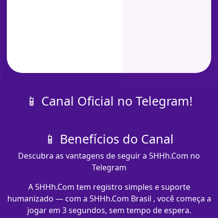
📱 Canal Oficial no Telegram!
📱 Benefícios do Canal
Descubra as vantagens de seguir a 5HHh.Com no
Telegram
A 5HHh.Com tem registro simples e suporte
humanizado — com a 5HHh.Com Brasil , você começa a
jogar em 3 segundos, sem tempo de espera.