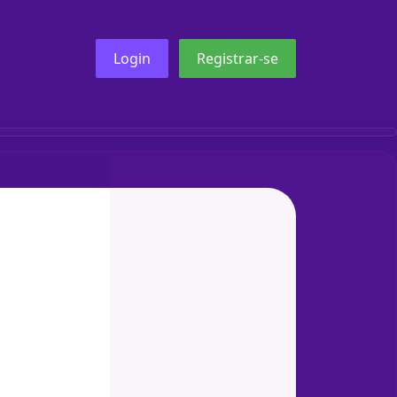
Login
Registrar-se