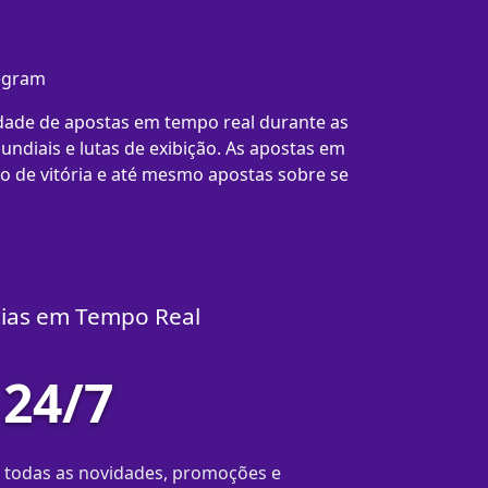
legram
lidade de apostas em tempo real durante as
ndiais e lutas de exibição. As apostas em
 de vitória e até mesmo apostas sobre se
cias em Tempo Real
24/7
e todas as novidades, promoções e