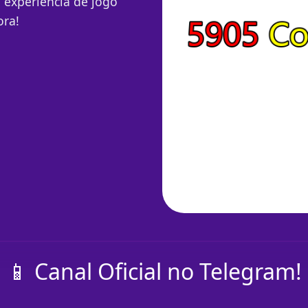
 experiência de jogo
ora!
📱 Canal Oficial no Telegram!