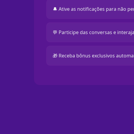
🔔 Ative as notificações para não p
💬 Participe das conversas e interaj
🎁 Receba bônus exclusivos autom