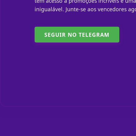
tem acesso a promoções incríveis e uma
inigualável. Junte-se aos vencedores ag
SEGUIR NO TELEGRAM