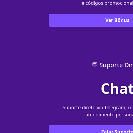
e códigos promocionai
Ver Bônus
💬 Suporte Di
Cha
Suporte direto via Telegram, r
atendimento persona
Falar Suport