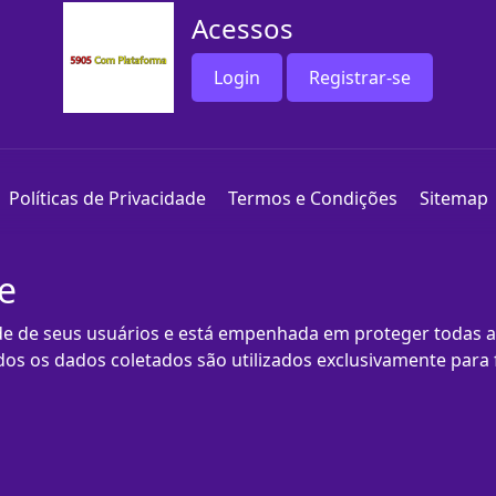
Acessos
Login
Registrar-se
Políticas de Privacidade
Termos e Condições
Sitemap
de
ade de seus usuários e está empenhada em proteger todas 
os os dados coletados são utilizados exclusivamente para 