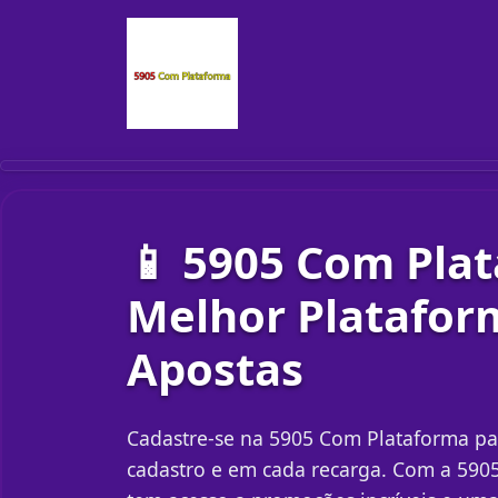
📱 5905 Com Pla
Melhor Platafor
Apostas
Cadastre-se na 5905 Com Plataforma p
cadastro e em cada recarga. Com a 590