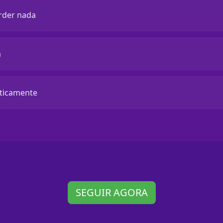
erder nada
a
aticamente
SEGUIR AGORA