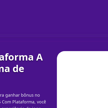
taforma A
ma de
ara ganhar bônus no
5 Com Plataforma, você