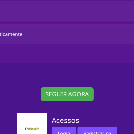
a
aticamente
SEGUIR AGORA
Acessos
Login
Registrar-se