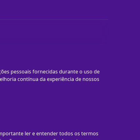
ões pessoais fornecidas durante o uso de
elhoria contínua da experiência de nossos
mportante ler e entender todos os termos