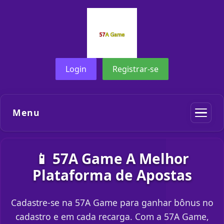
Login
Registrar-se
Menu
📱 57A Game A Melhor
Plataforma de Apostas
Cadastre-se na 57A Game para ganhar bônus no
cadastro e em cada recarga. Com a 57A Game,