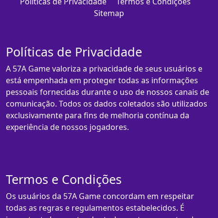
Políticas de Privacidade
Termos e Condições
Sitemap
Políticas de Privacidade
A 57A Game valoriza a privacidade de seus usuários e
está empenhada em proteger todas as informações
pessoais fornecidas durante o uso de nossos canais de
comunicação. Todos os dados coletados são utilizados
exclusivamente para fins de melhoria contínua da
experiência de nossos jogadores.
Termos e Condições
Os usuários da 57A Game concordam em respeitar
todas as regras e regulamentos estabelecidos. É