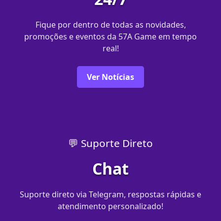
Fique por dentro de todas as novidades,
promoções e eventos da 57A Game em tempo
real!
Ver Notícias
💬 Suporte Direto
Chat
Suporte direto via Telegram, respostas rápidas e
atendimento personalizado!