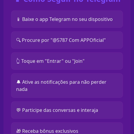
📱 Baixe o app Telegram no seu dispositivo
🔍 Procure por "@5787 Com APPOficial"
👆 Toque em "Entrar" ou "Join"
🔔 Ative as notificações para não perder
nada
💬 Participe das conversas e interaja
🎁 Receba bônus exclusivos