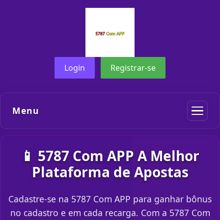
Login
Registrar-se
Menu
📱 5787 Com APP A Melhor
Plataforma de Apostas
Cadastre-se na 5787 Com APP para ganhar bônus
no cadastro e em cada recarga. Com a 5787 Com