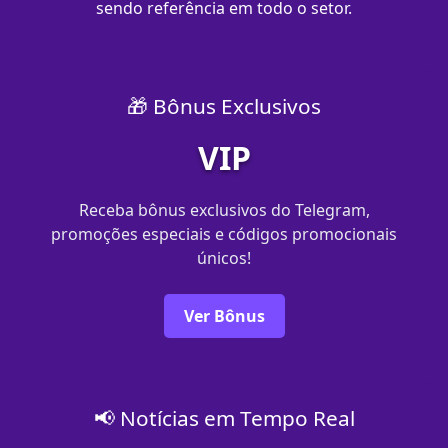
sendo referência em todo o setor.
🎁 Bônus Exclusivos
VIP
Receba bônus exclusivos do Telegram,
promoções especiais e códigos promocionais
únicos!
Ver Bônus
📢 Notícias em Tempo Real