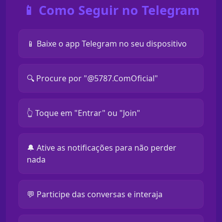
📱 Como Seguir no Telegram
📱 Baixe o app Telegram no seu dispositivo
🔍 Procure por "@5787.ComOficial"
👆 Toque em "Entrar" ou "Join"
🔔 Ative as notificações para não perder
nada
💬 Participe das conversas e interaja