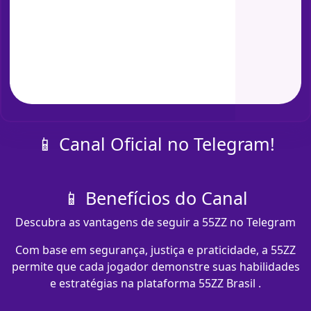
📱 Canal Oficial no Telegram!
📱 Benefícios do Canal
Descubra as vantagens de seguir a 55ZZ no Telegram
Com base em segurança, justiça e praticidade, a 55ZZ
permite que cada jogador demonstre suas habilidades
e estratégias na plataforma 55ZZ Brasil .