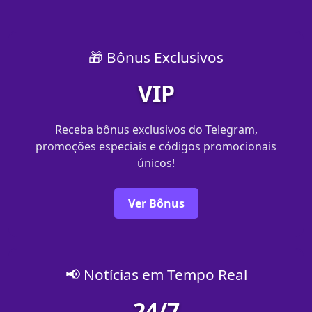
🎁 Bônus Exclusivos
VIP
Receba bônus exclusivos do Telegram,
promoções especiais e códigos promocionais
únicos!
Ver Bônus
📢 Notícias em Tempo Real
24/7