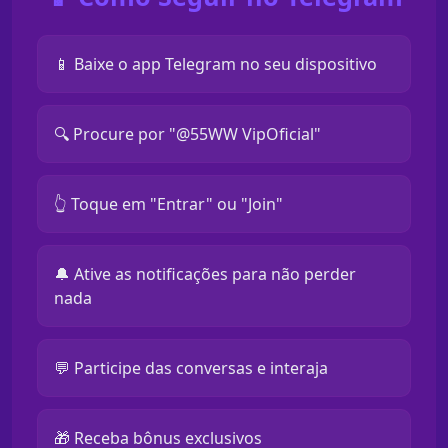
📱 Baixe o app Telegram no seu dispositivo
🔍 Procure por "@55WW VipOficial"
👆 Toque em "Entrar" ou "Join"
🔔 Ative as notificações para não perder
nada
💬 Participe das conversas e interaja
🎁 Receba bônus exclusivos