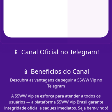
📱 Canal Oficial no Telegram!
📱 Benefícios do Canal
Descubra as vantagens de seguir a 55WW Vip no
Telegram
A 55WW Vip se esforça para atender a todos os
usuários — a plataforma 55WW Vip Brasil garante
integridade oficial e saques imediatos. Seja bem-vindo!