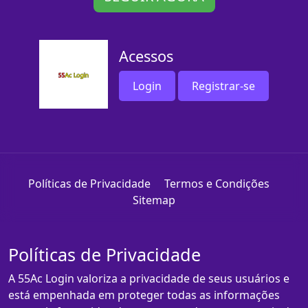
Acessos
Login
Registrar-se
Políticas de Privacidade
Termos e Condições
Sitemap
Políticas de Privacidade
A 55Ac Login valoriza a privacidade de seus usuários e
está empenhada em proteger todas as informações