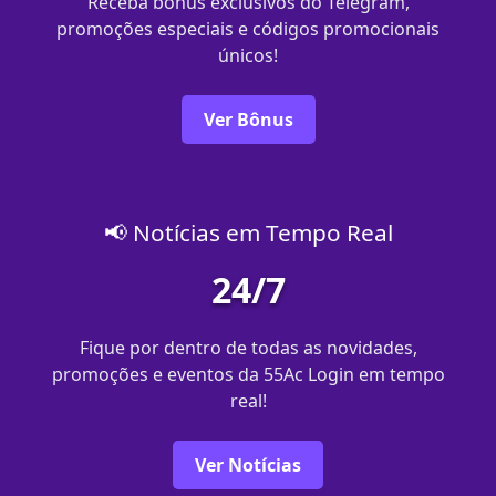
Receba bônus exclusivos do Telegram,
promoções especiais e códigos promocionais
únicos!
Ver Bônus
📢 Notícias em Tempo Real
24/7
Fique por dentro de todas as novidades,
promoções e eventos da 55Ac Login em tempo
real!
Ver Notícias