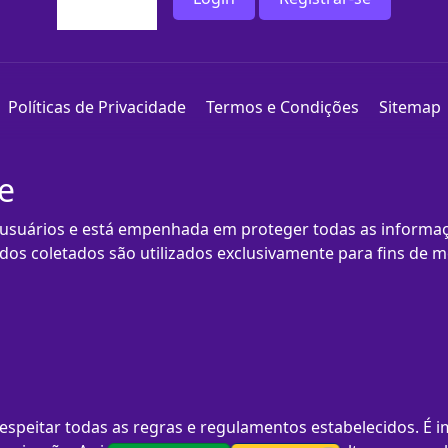
Políticas de Privacidade
Termos e Condições
Sitemap
de
s usuários e está empenhada em proteger todas as informaç
os coletados são utilizados exclusivamente para fins de m
peitar todas as regras e regulamentos estabelecidos. É i