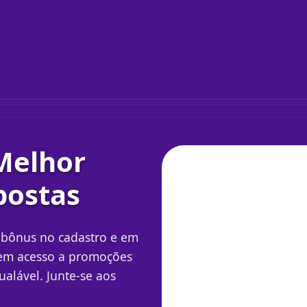
Melhor
postas
 bônus no cadastro e em
tem acesso a promoções
ualável. Junte-se aos