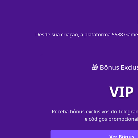
Desde sua criação, a plataforma 5588 Game B
🎁 Bônus Exclu
VIP
Receba bônus exclusivos do Telegra
e códigos promocionai
Ver Bônus