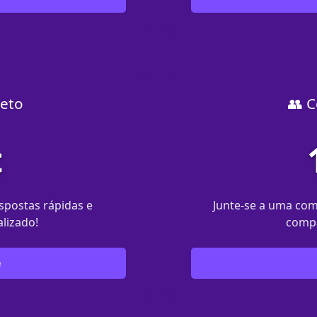
reto
👥 
t
espostas rápidas e
Junte-se a uma com
lizado!
compa
e