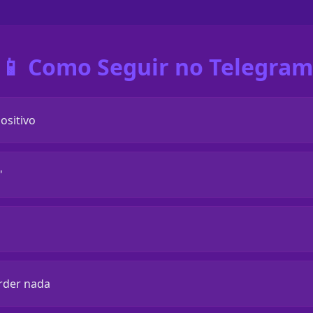
📱 Como Seguir no Telegram
ositivo
"
erder nada