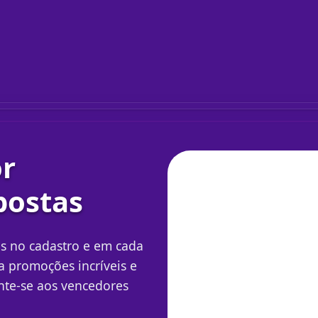
or
postas
s no cadastro e em cada
a promoções incríveis e
unte-se aos vencedores