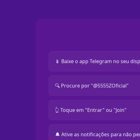
📱 Baixe o app Telegram no seu disp
🔍 Procure por "@5555ZOficial"
👆 Toque em "Entrar" ou "Join"
🔔 Ative as notificações para não p