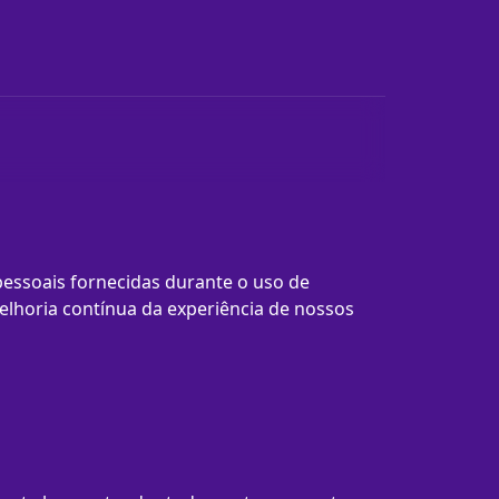
pessoais fornecidas durante o uso de
elhoria contínua da experiência de nossos