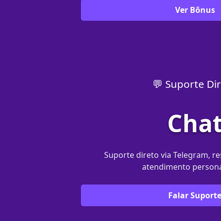
Ver Bônus
💬 Suporte Di
Cha
Suporte direto via Telegram, r
atendimento persona
Falar Suport