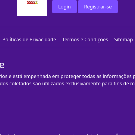
Login
Registrar-se
Políticas de Privacidade
Termos e Condições
Sitemap
de
ários e está empenhada em proteger todas as informações 
os coletados são utilizados exclusivamente para fins de m