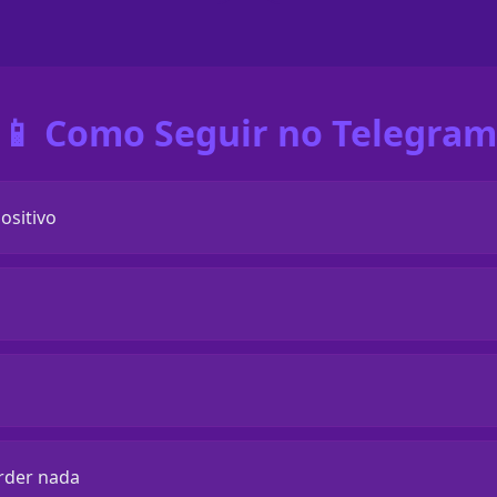
📱 Como Seguir no Telegram
ositivo
erder nada