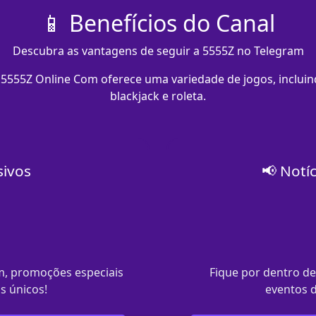
📱 Benefícios do Canal
Descubra as vantagens de seguir a 5555Z no Telegram
s.5555Z Online Com oferece uma variedade de jogos, incluind
blackjack e roleta.
sivos
📢 Notí
m, promoções especiais
Fique por dentro d
s únicos!
eventos 