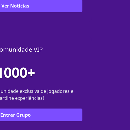
Ver Notícias
Comunidade VIP
1000+
unidade exclusiva de jogadores e
rtilhe experiências!
Entrar Grupo