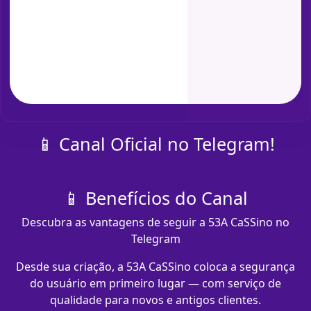
📱 Canal Oficial no Telegram!
📱 Benefícios do Canal
Descubra as vantagens de seguir a 53A CaSSino no
Telegram
Desde sua criação, a 53A CaSSino coloca a segurança
do usuário em primeiro lugar — com serviço de
qualidade para novos e antigos clientes.