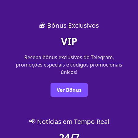
🎁 Bônus Exclusivos
VIP
Receba bônus exclusivos do Telegram,
promoções especiais e códigos promocionais
únicos!
Ver Bônus
📢 Notícias em Tempo Real
24/7