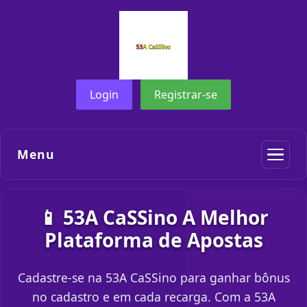
Login
Registrar-se
Menu
📱 53A CaSSino A Melhor
Plataforma de Apostas
Cadastre-se na 53A CaSSino para ganhar bônus
no cadastro e em cada recarga. Com a 53A