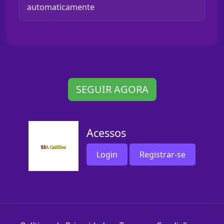
automaticamente
SEGUIR AGORA
Acessos
Login
Registrar-se