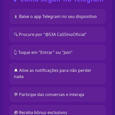
📱 Baixe o app Telegram no seu dispositivo
🔍 Procure por "@53A CaSSinoOficial"
👆 Toque em "Entrar" ou "Join"
🔔 Ative as notificações para não perder
nada
💬 Participe das conversas e interaja
🎁 Receba bônus exclusivos