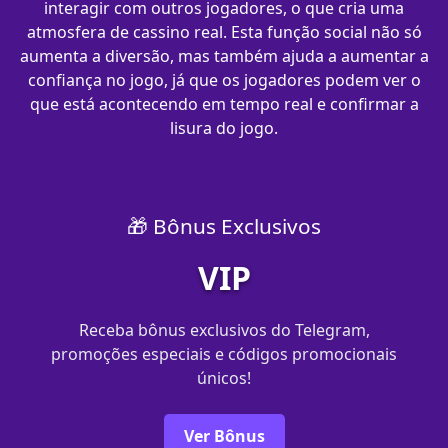
interagir com outros jogadores, o que cria uma
atmosfera de cassino real. Esta função social não só
aumenta a diversão, mas também ajuda a aumentar a
confiança no jogo, já que os jogadores podem ver o
que está acontecendo em tempo real e confirmar a
lisura do jogo.
🎁 Bônus Exclusivos
VIP
Receba bônus exclusivos do Telegram,
promoções especiais e códigos promocionais
únicos!
Ver Bônus