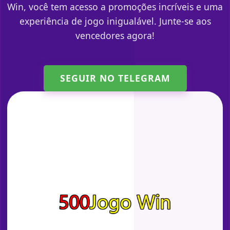
Win, você tem acesso a promoções incríveis e uma
experiência de jogo inigualável. Junte-se aos
vencedores agora!
SEGUIR NO TELEGRAM