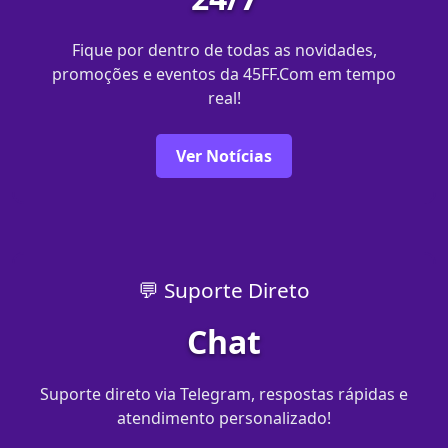
Fique por dentro de todas as novidades,
promoções e eventos da 45FF.Com em tempo
real!
Ver Notícias
💬 Suporte Direto
Chat
Suporte direto via Telegram, respostas rápidas e
atendimento personalizado!