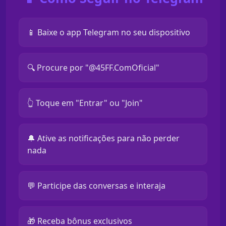
📱 Baixe o app Telegram no seu dispositivo
🔍 Procure por "@45FF.ComOficial"
👆 Toque em "Entrar" ou "Join"
🔔 Ative as notificações para não perder
nada
💬 Participe das conversas e interaja
🎁 Receba bônus exclusivos