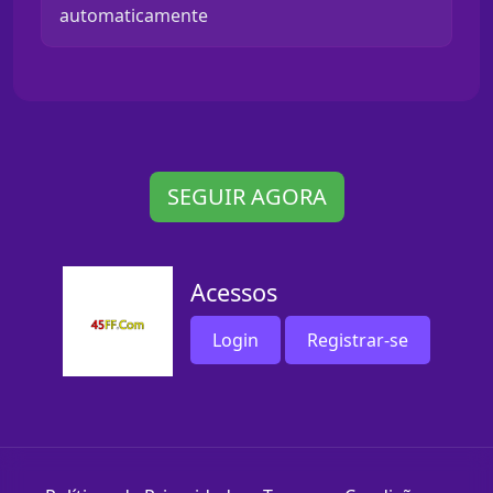
automaticamente
SEGUIR AGORA
Acessos
Login
Registrar-se