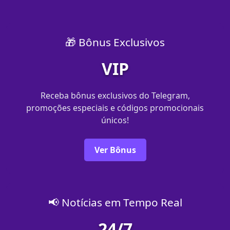
🎁 Bônus Exclusivos
VIP
Receba bônus exclusivos do Telegram,
promoções especiais e códigos promocionais
únicos!
Ver Bônus
📢 Notícias em Tempo Real
24/7