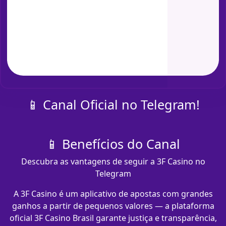
📱 Canal Oficial no Telegram!
📱 Benefícios do Canal
Descubra as vantagens de seguir a 3F Casino no
Telegram
A 3F Casino é um aplicativo de apostas com grandes
ganhos a partir de pequenos valores — a plataforma
oficial 3F Casino Brasil garante justiça e transparência,