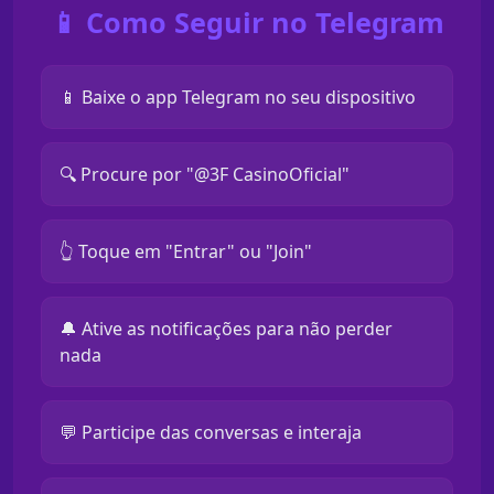
📱 Como Seguir no Telegram
📱 Baixe o app Telegram no seu dispositivo
🔍 Procure por "@3F CasinoOficial"
👆 Toque em "Entrar" ou "Join"
🔔 Ative as notificações para não perder
nada
💬 Participe das conversas e interaja