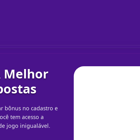
A Melhor
postas
r bônus no cadastro e
ocê tem acesso a
e jogo inigualável.