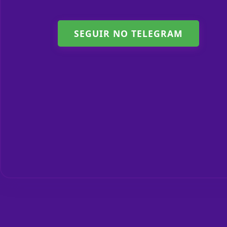
SEGUIR NO TELEGRAM