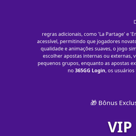
D
regras adicionais, como 'La Partage' e '
acessível, permitindo que jogadores novato
qualidade e animações suaves, o jogo si
escolher apostas internas ou externas, 
pequenos grupos, enquanto as apostas ext
no
365GG Login
, os usuário
🎁 Bônus Exclu
VIP