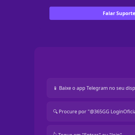
Falar Suport
📱 Baixe o app Telegram no seu disp
🔍 Procure por "@365GG LoginOficia