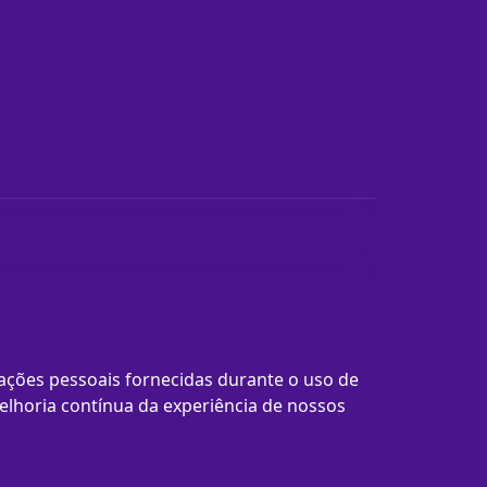
ações pessoais fornecidas durante o uso de
elhoria contínua da experiência de nossos