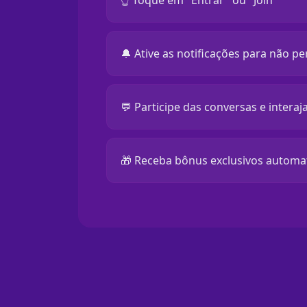
👆 Toque em "Entrar" ou "Join"
🔔 Ative as notificações para não p
💬 Participe das conversas e interaj
🎁 Receba bônus exclusivos autom