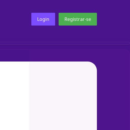
Login
Registrar-se