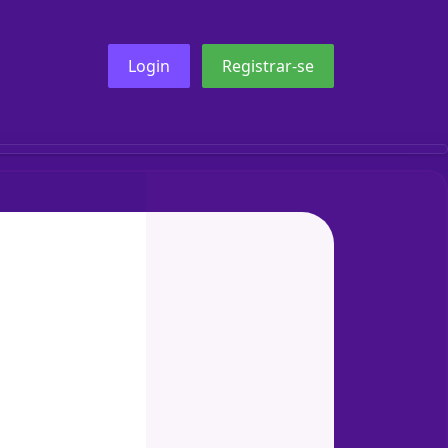
Login
Registrar-se