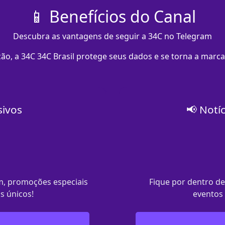
📱 Benefícios do Canal
Descubra as vantagens de seguir a 34C no Telegram
o, a 34C 34C Brasil protege seus dados e se torna a marca 
sivos
📢 Notí
m, promoções especiais
Fique por dentro d
s únicos!
eventos