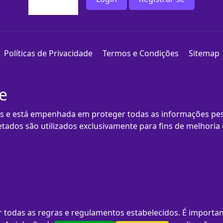
Políticas de Privacidade
Termos e Condições
Sitemap
de
ios e está empenhada em proteger todas as informações pe
tados são utilizados exclusivamente para fins de melhoria
todas as regras e regulamentos estabelecidos. É importan