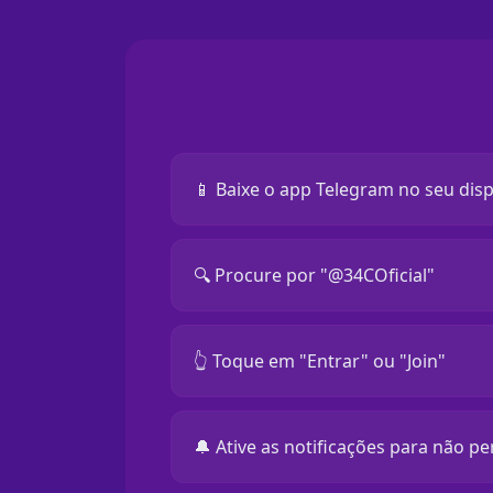
📱 Baixe o app Telegram no seu disp
🔍 Procure por "@34COficial"
👆 Toque em "Entrar" ou "Join"
🔔 Ative as notificações para não p