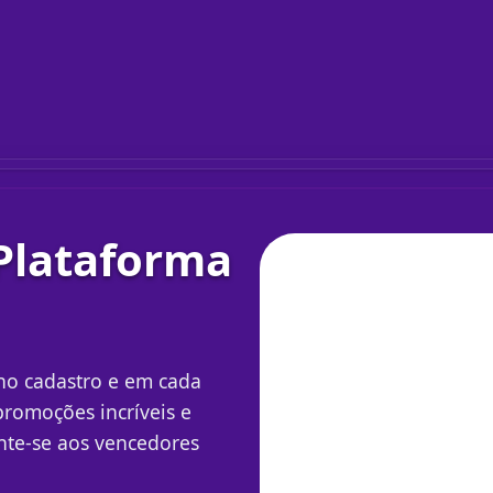
 Plataforma
no cadastro e em cada
promoções incríveis e
unte-se aos vencedores