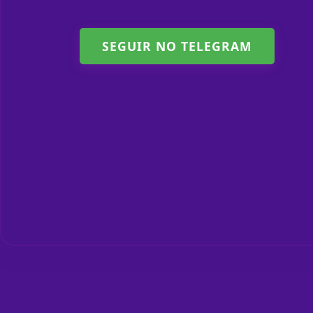
SEGUIR NO TELEGRAM