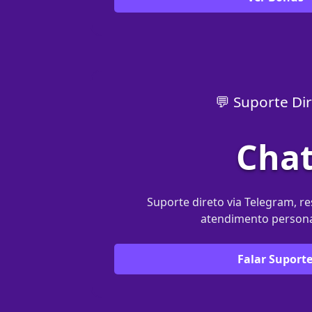
💬 Suporte Di
Cha
Suporte direto via Telegram, r
atendimento persona
Falar Suport