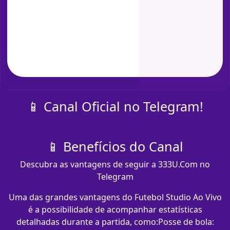
📱 Canal Oficial no Telegram!
📱 Benefícios do Canal
Descubra as vantagens de seguir a 333U.Com no
Telegram
Uma das grandes vantagens do Futebol Studio Ao Vivo
é a possibilidade de acompanhar estatísticas
detalhadas durante a partida, como:Posse de bola: