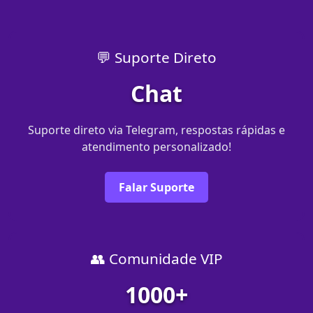
💬 Suporte Direto
Chat
Suporte direto via Telegram, respostas rápidas e
atendimento personalizado!
Falar Suporte
👥 Comunidade VIP
1000+