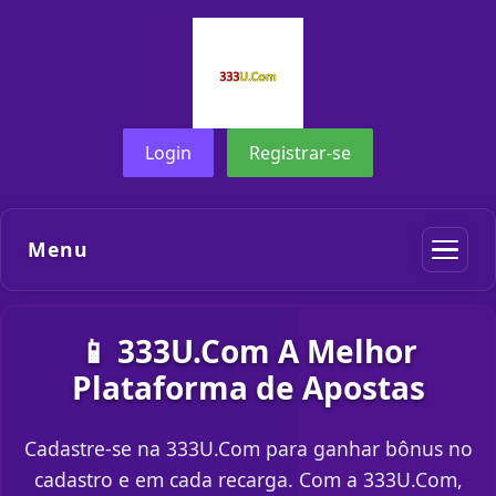
Login
Registrar-se
Menu
📱 333U.Com A Melhor
Plataforma de Apostas
Cadastre-se na 333U.Com para ganhar bônus no
cadastro e em cada recarga. Com a 333U.Com,