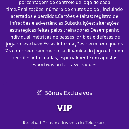
porcentagem de controle de jogo de cada
time.Finalizações: número de chutes ao gol, incluindo
acertados e perdidos.Cartões e faltas: registro de
infrações e advertências.Substituições: alterações
estratégicas feitas pelos treinadores.Desempenho
individual: métricas de passes, dribles e defesas de
jogadores-chave.Essas informações permitem que os
fãs compreendam melhor a dinâmica do jogo e tomem
decisões informadas, especialmente em apostas
esportivas ou fantasy leagues.
🎁 Bônus Exclusivos
VIP
Receba bônus exclusivos do Telegram,