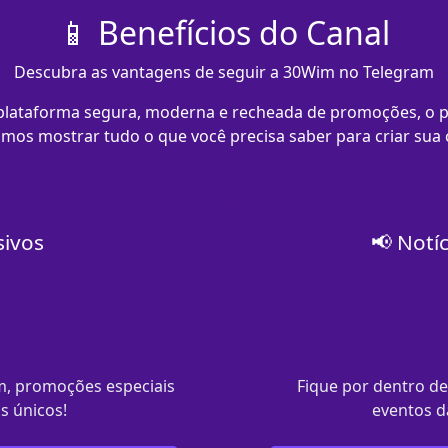
📱 Benefícios do Canal
Descubra as vantagens de seguir a 30Wim no Telegram
lataforma segura, moderna e recheada de promoções, o pri
amos mostrar tudo o que você precisa saber para criar sua 
sivos
📢 Notí
m, promoções especiais
Fique por dentro d
s únicos!
eventos d