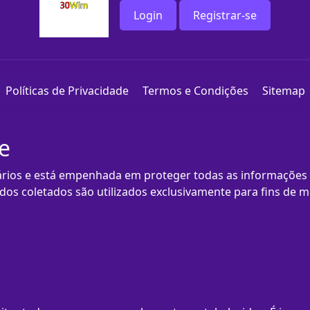
Login
Registrar-se
Políticas de Privacidade
Termos e Condições
Sitemap
de
uários e está empenhada em proteger todas as informações 
os coletados são utilizados exclusivamente para fins de m