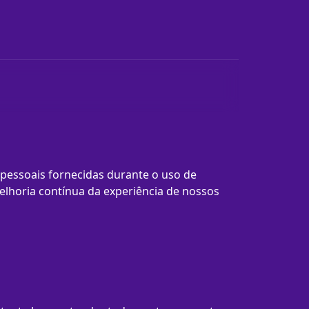
pessoais fornecidas durante o uso de
elhoria contínua da experiência de nossos