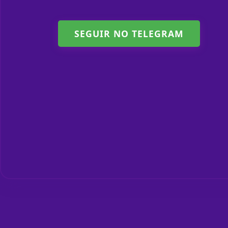
SEGUIR NO TELEGRAM