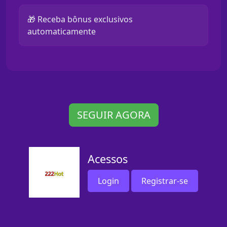
🎁 Receba bônus exclusivos
automaticamente
SEGUIR AGORA
Acessos
Login
Registrar-se