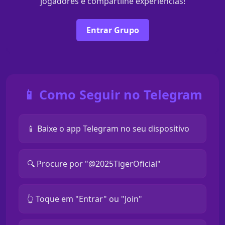
jogadores e compartilhe experiências!
Entrar Grupo
📱 Como Seguir no Telegram
📱 Baixe o app Telegram no seu dispositivo
🔍 Procure por "@2025TigerOficial"
👆 Toque em "Entrar" ou "Join"