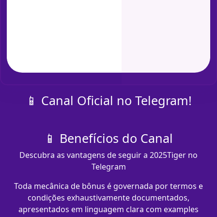
📱 Canal Oficial no Telegram!
📱 Benefícios do Canal
Descubra as vantagens de seguir a 2025Tiger no
Telegram
Toda mecânica de bônus é governada por termos e
condições exhaustivamente documentados,
apresentados em linguagem clara com examples