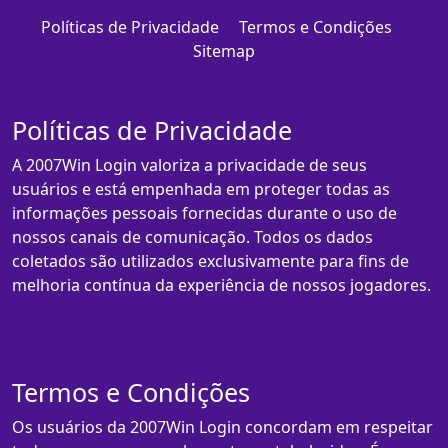
Políticas de Privacidade
Termos e Condições
Sitemap
Políticas de Privacidade
A 2007Win Login valoriza a privacidade de seus
usuários e está empenhada em proteger todas as
informações pessoais fornecidas durante o uso de
nossos canais de comunicação. Todos os dados
coletados são utilizados exclusivamente para fins de
melhoria contínua da experiência de nossos jogadores.
Termos e Condições
Os usuários da 2007Win Login concordam em respeitar