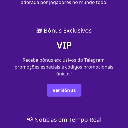
adorada por jogadores no mundo todo.
🎁 Bônus Exclusivos
VIP
Receba bônus exclusivos do Telegram,
promoções especiais e códigos promocionais
únicos!
Ver Bônus
📢 Notícias em Tempo Real