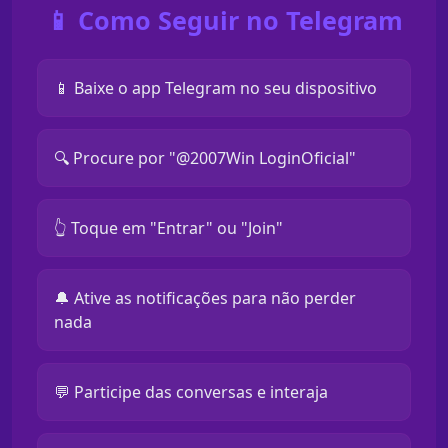
📱 Como Seguir no Telegram
📱 Baixe o app Telegram no seu dispositivo
🔍 Procure por "@2007Win LoginOficial"
👆 Toque em "Entrar" ou "Join"
🔔 Ative as notificações para não perder
nada
💬 Participe das conversas e interaja