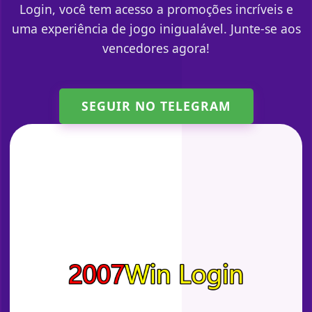
Login, você tem acesso a promoções incríveis e
uma experiência de jogo inigualável. Junte-se aos
vencedores agora!
SEGUIR NO TELEGRAM