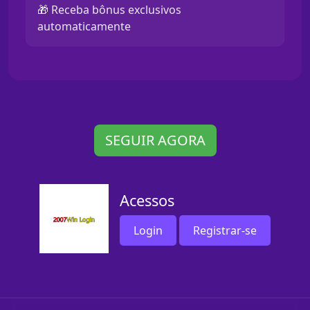
🎁 Receba bônus exclusivos
automaticamente
SEGUIR AGORA
Acessos
Login
Registrar-se