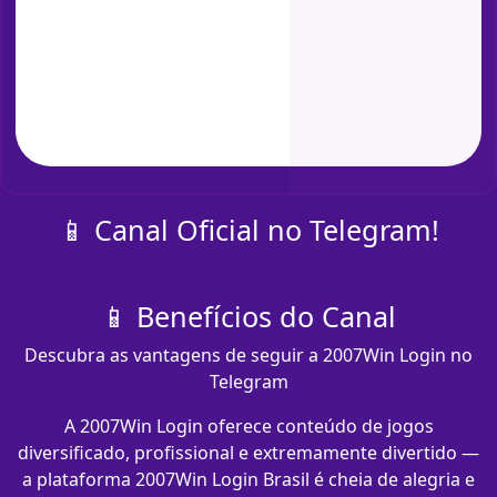
📱 Canal Oficial no Telegram!
📱 Benefícios do Canal
Descubra as vantagens de seguir a 2007Win Login no
Telegram
A 2007Win Login oferece conteúdo de jogos
diversificado, profissional e extremamente divertido —
a plataforma 2007Win Login Brasil é cheia de alegria e