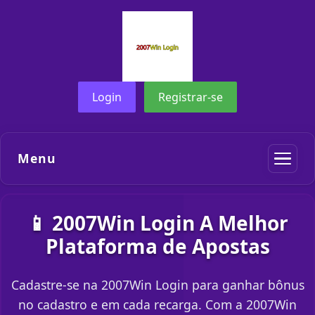
Login
Registrar-se
Menu
📱 2007Win Login A Melhor
Plataforma de Apostas
Cadastre-se na 2007Win Login para ganhar bônus
no cadastro e em cada recarga. Com a 2007Win