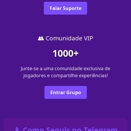
Falar Suporte
👥 Comunidade VIP
1000+
Junte-se a uma comunidade exclusiva de
jogadores e compartilhe experiências!
Entrar Grupo
📱 Como Seguir no Telegram