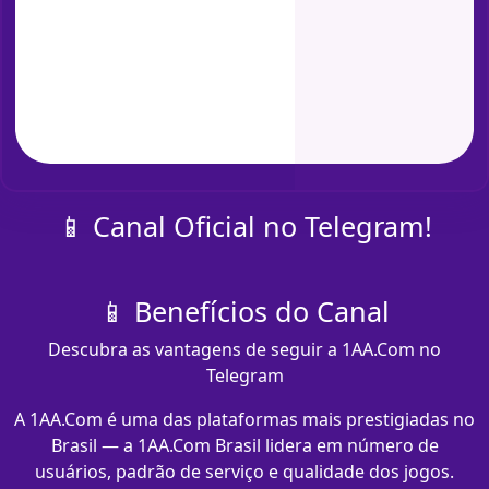
📱 Canal Oficial no Telegram!
📱 Benefícios do Canal
Descubra as vantagens de seguir a 1AA.Com no
Telegram
A 1AA.Com é uma das plataformas mais prestigiadas no
Brasil — a 1AA.Com Brasil lidera em número de
usuários, padrão de serviço e qualidade dos jogos.