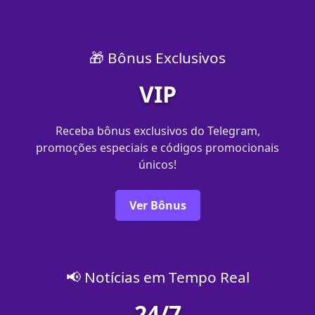
🎁 Bônus Exclusivos
VIP
Receba bônus exclusivos do Telegram,
promoções especiais e códigos promocionais
únicos!
Ver Bônus
📢 Notícias em Tempo Real
24/7